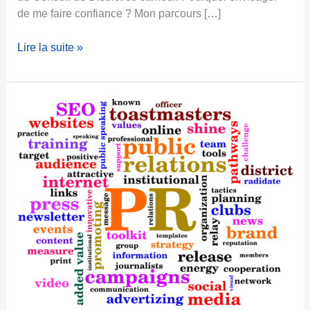
de me faire confiance ? Mon parcours […]
P
Lire la suite »
R
M
2
1
:
M
o
n
2
e
m
e
s
s
a