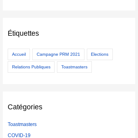
d
e
D
i
Étiquettes
s
t
r
i
Accueil
Campagne PRM 2021
Elections
c
Relations Publiques
Toastmasters
t
T
o
a
s
Catégories
t
m
a
Toastmasters
s
COVID-19
t