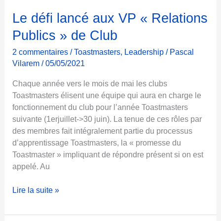
g
e
Le défi lancé aux VP « Relations
d
Publics » de Club
e
c
2 commentaires
/
Toastmasters
,
Leadership
/
Pascal
a
Vilarem
/
05/05/2021
m
Chaque année vers le mois de mai les clubs
p
Toastmasters élisent une équipe qui aura en charge le
a
fonctionnement du club pour l’année Toastmasters
g
suivante (1erjuillet->30 juin). La tenue de ces rôles par
n
des membres fait intégralement partie du processus
e
d’apprentissage Toastmasters, la « promesse du
Toastmaster » impliquant de répondre présent si on est
appelé. Au
L
Lire la suite »
e
d