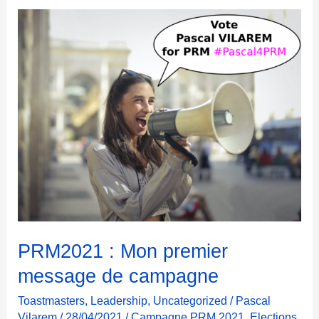
é
f
i
l
a
n
c
é
a
u
x
V
P
«
PRM2021 : Mon premier
R
message de campagne
e
l
Toastmasters
,
Leadership
,
Uncategorized
/
Pascal
a
Vilarem
/
28/04/2021
/
Campagne PRM 2021
,
Elections
,