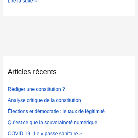
C
Lire la suite »
a
n
d
i
d
a
t
a
u
Articles récents
r
ô
Rédiger une constitution ?
l
e
Analyse critique de la constitution
d
Élections et démocratie : le taux de légitimité
e
P
Qu’est ce que la souveraineté numérique
R
M
COVID 19 : Le « passe sanitaire »