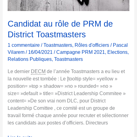
t
?
Candidat au rôle de PRM de
District Toastmasters
1 commentaire
/
Toastmasters
,
Rôles d'officiers
/
Pascal
Vilarem
/
16/04/2021
/
Campagne PRM 2021
,
Elections
,
Relations Publiques
,
Toastmasters
Le dernier
DECM
de l’année Toastmasters a eu lieu et
la nouvelle est tombée : Le [tooltip style= »yellow »
position= »top » shadow= »no » rounded= »no »
size= »default » title= »District Leadership Commitee »
content= »De son vrai nom DLC, pour District
Leadership Comittee , ce comité est un groupe de
travail formé chaque année pour recruter et sélectionner
les candidats aux postes d’officiers. Directeurs