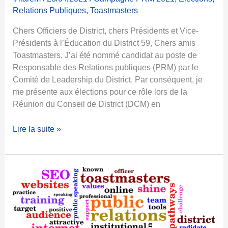
t
Relations Publiques
,
Toastmasters
i
Chers Officiers de District, chers Présidents et Vice-
o
Présidents à l’Éducation du District 59, Chers amis
n
Toastmasters, J’ai été nommé candidat au poste de
s
Responsable des Relations publiques (PRM) par le
P
Comité de Leadership du District. Par conséquent, je
u
me présente aux élections pour ce rôle lors de la
b
Réunion du Conseil de District (DCM) en
l
i
P
Lire la suite »
c
R
s
M
2
»
0
d
2
e
1
C
:
l
M