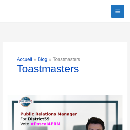
Aller
au
contenu
Accueil
Blog
Toastmasters
Toastmasters