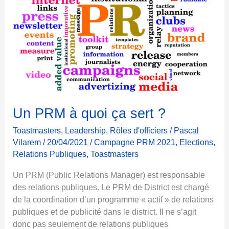
u
o
b
n
p
r
e
m
i
e
r
Un PRM à quoi ça sert ?
m
Toastmasters
,
Leadership
,
Rôles d'officiers
/
Pascal
e
Vilarem
/
20/04/2021
/
Campagne PRM 2021
,
Elections
,
s
Relations Publiques
,
Toastmasters
s
a
Un PRM (Public Relations Manager) est responsable
g
des relations publiques. Le PRM de District est chargé
e
de la coordination d’un programme « actif » de relations
d
publiques et de publicité dans le district. Il ne s’agit
e
donc pas seulement de relations publiques