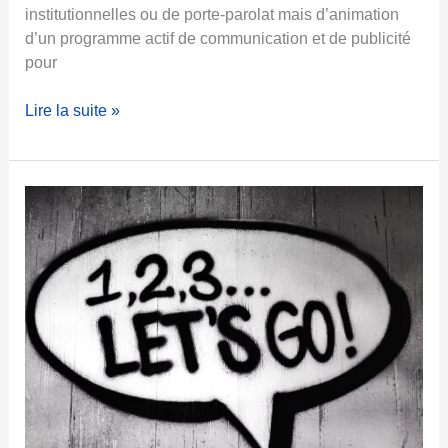
c
institutionnelles ou de porte-parolat mais d’animation
a
d’un programme actif de communication et de publicité
m
pour
p
a
U
Lire la suite »
g
n
n
P
e
R
M
à
q
u
o
i
ç
a
s
e
r