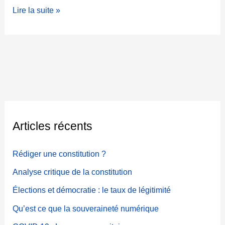
P
Lire la suite »
r
e
m
i
e
r
m
e
s
Articles récents
s
a
Rédiger une constitution ?
g
e
Analyse critique de la constitution
Élections et démocratie : le taux de légitimité
Qu’est ce que la souveraineté numérique