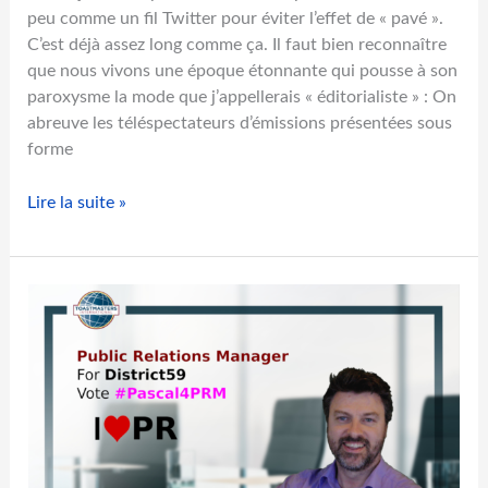
e
peu comme un fil Twitter pour éviter l’effet de « pavé ».
v
C’est déjà assez long comme ça. Il faut bien reconnaître
i
que nous vivons une époque étonnante qui pousse à son
r
paroxysme la mode que j’appellerais « éditorialiste » : On
u
abreuve les téléspectateurs d’émissions présentées sous
s
forme
e
t
C
Lire la suite »
l
O
a
V
m
I
a
D
l
1
a
9
d
:
i
U
e
n
e