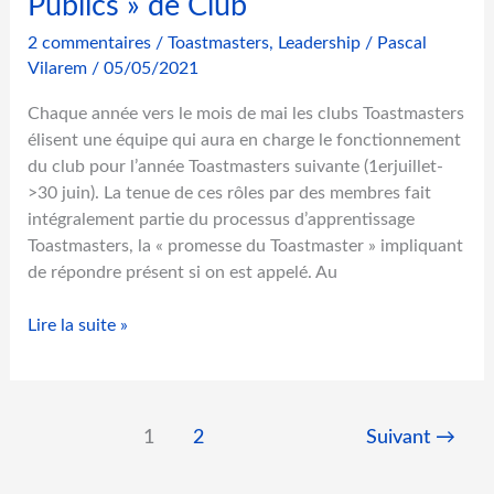
Publics » de Club
e
c
2 commentaires
/
Toastmasters
,
Leadership
/
Pascal
a
Vilarem
/
05/05/2021
m
Chaque année vers le mois de mai les clubs Toastmasters
p
élisent une équipe qui aura en charge le fonctionnement
a
du club pour l’année Toastmasters suivante (1erjuillet-
g
>30 juin). La tenue de ces rôles par des membres fait
n
intégralement partie du processus d’apprentissage
e
Toastmasters, la « promesse du Toastmaster » impliquant
de répondre présent si on est appelé. Au
L
Lire la suite »
e
d
é
f
1
2
Suivant
→
i
l