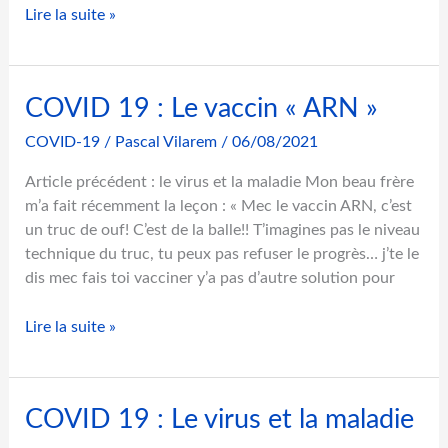
C
o
Lire la suite »
O
u
V
v
I
e
COVID 19 : Le vaccin « ARN »
D
r
1
a
COVID-19
/
Pascal Vilarem
/
06/08/2021
9
i
:
n
Article précédent : le virus et la maladie Mon beau frère
L
e
m’a fait récemment la leçon : « Mec le vaccin ARN, c’est
e
t
un truc de ouf! C’est de la balle!! T’imagines pas le niveau
«
é
technique du truc, tu peux pas refuser le progrès… j’te le
n
dis mec fais toi vacciner y’a pas d’autre solution pour
p
u
C
a
m
Lire la suite »
O
s
é
V
s
r
I
e
i
COVID 19 : Le virus et la maladie
D
s
q
1
a
u