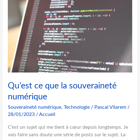
i
o
n
s
e
t
d
é
m
o
c
Qu’est ce que la souveraineté
r
a
numérique
t
Souveraineté numérique
,
Technologie
/
Pascal Vilarem
/
i
28/01/2023
/
Accueil
e
:
C’est un sujet qui me tient à cœur depuis longtemps. Je
l
vais faire sans doute une série de posts sur le sujet. La
e