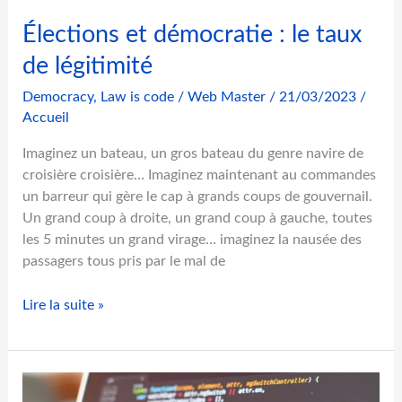
d
Élections et démocratie : le taux
e
l
de légitimité
a
Democracy
,
Law is code
/
Web Master
/
21/03/2023
/
c
Accueil
o
n
Imaginez un bateau, un gros bateau du genre navire de
s
croisière croisière… Imaginez maintenant au commandes
t
un barreur qui gère le cap à grands coups de gouvernail.
i
Un grand coup à droite, un grand coup à gauche, toutes
t
les 5 minutes un grand virage… imaginez la nausée des
u
passagers tous pris par le mal de
t
i
É
Lire la suite »
o
l
n
e
c
t