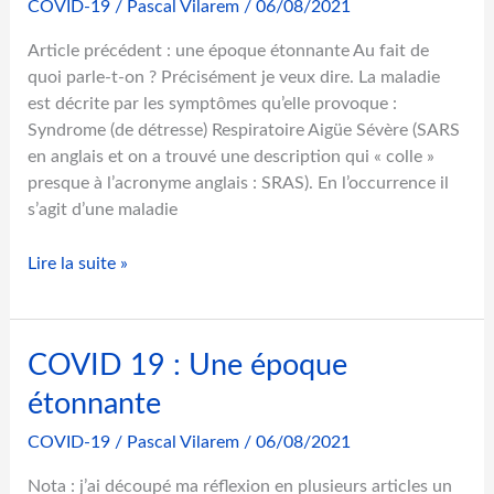
COVID-19
/
Pascal Vilarem
/
06/08/2021
9
n
e
:
i
Article précédent : une époque étonnante Au fait de
L
t
quoi parle-t-on ? Précisément je veux dire. La maladie
e
a
est décrite par les symptômes qu’elle provoque :
v
i
Syndrome (de détresse) Respiratoire Aigüe Sévère (SARS
a
r
en anglais et on a trouvé une description qui « colle »
c
e
presque à l’acronyme anglais : SRAS). En l’occurrence il
c
s’agit d’une maladie
i
»
C
n
Lire la suite »
O
«
V
I
A
COVID 19 : Une époque
D
R
1
N
étonnante
9
COVID-19
/
Pascal Vilarem
/
06/08/2021
:
»
L
Nota : j’ai découpé ma réflexion en plusieurs articles un