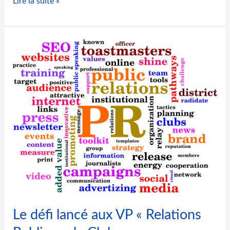
P
Lire la suite »
R
M
2
1
:
M
o
n
2
e
m
e
s
s
a
g
e
Le défi lancé aux VP « Relations
d