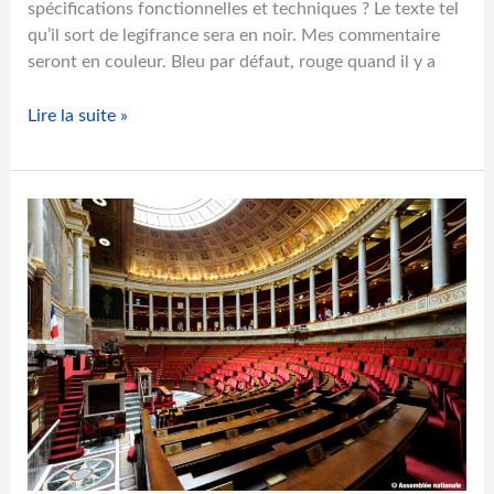
spécifications fonctionnelles et techniques ? Le texte tel
qu’il sort de legifrance sera en noir. Mes commentaire
seront en couleur. Bleu par défaut, rouge quand il y a
A
Lire la suite »
n
a
l
y
s
e
c
r
i
t
i
q
u
e