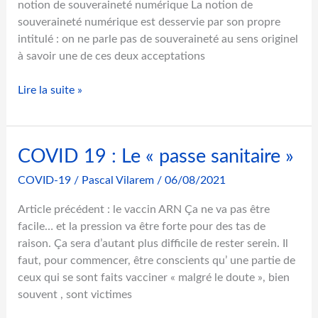
notion de souveraineté numérique La notion de
t
souveraineté numérique est desservie par son propre
a
intitulé : on ne parle pas de souveraineté au sens originel
u
à savoir une de ces deux acceptations
x
d
Q
Lire la suite »
e
u
l
’
é
e
g
COVID 19 : Le « passe sanitaire »
s
i
t
COVID-19
/
Pascal Vilarem
/
06/08/2021
t
c
i
e
Article précédent : le vaccin ARN Ça ne va pas être
m
q
facile… et la pression va être forte pour des tas de
i
u
raison. Ça sera d’autant plus difficile de rester serein. Il
t
e
faut, pour commencer, être conscients qu’ une partie de
é
l
ceux qui se sont faits vacciner « malgré le doute », bien
a
souvent , sont victimes
s