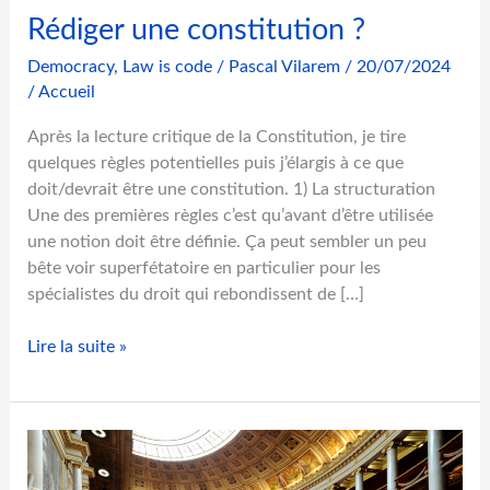
Rédiger une constitution ?
Democracy
,
Law is code
/
Pascal Vilarem
/
20/07/2024
/
Accueil
Après la lecture critique de la Constitution, je tire
quelques règles potentielles puis j’élargis à ce que
doit/devrait être une constitution. 1) La structuration
Une des premières règles c’est qu’avant d’être utilisée
une notion doit être définie. Ça peut sembler un peu
bête voir superfétatoire en particulier pour les
spécialistes du droit qui rebondissent de […]
R
Lire la suite »
é
d
i
g
e