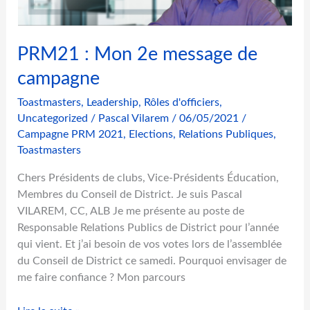
é
p
o
q
PRM21 : Mon 2e message de
u
campagne
e
é
Toastmasters
,
Leadership
,
Rôles d'officiers
,
t
Uncategorized
/
Pascal Vilarem
/
06/05/2021
/
o
Campagne PRM 2021
,
Elections
,
Relations Publiques
,
Toastmasters
n
n
Chers Présidents de clubs, Vice-Présidents Éducation,
a
Membres du Conseil de District. Je suis Pascal
n
VILAREM, CC, ALB Je me présente au poste de
t
Responsable Relations Publics de District pour l’année
e
qui vient. Et j’ai besoin de vos votes lors de l’assemblée
du Conseil de District ce samedi. Pourquoi envisager de
me faire confiance ? Mon parcours