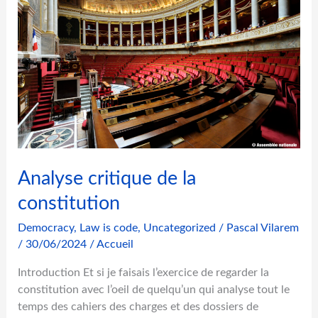
r
u
n
e
c
o
n
s
t
i
Analyse critique de la
t
u
constitution
t
Democracy
,
Law is code
,
Uncategorized
/
Pascal Vilarem
i
/
30/06/2024
/
Accueil
o
n
Introduction Et si je faisais l’exercice de regarder la
?
constitution avec l’oeil de quelqu’un qui analyse tout le
temps des cahiers des charges et des dossiers de