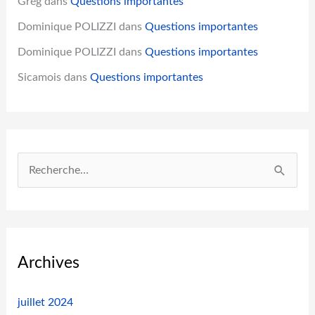
Grég
dans
Questions importantes
Dominique POLIZZI
dans
Questions importantes
Dominique POLIZZI
dans
Questions importantes
Sicamois
dans
Questions importantes
R
e
c
h
e
Archives
r
c
juillet 2024