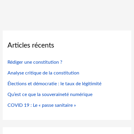
a
n
c
é
a
u
Articles récents
x
V
P
Rédiger une constitution ?
«
Analyse critique de la constitution
R
Élections et démocratie : le taux de légitimité
e
Qu’est ce que la souveraineté numérique
l
a
COVID 19 : Le « passe sanitaire »
t
i
o
n