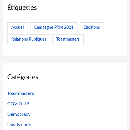
s
Étiquettes
P
u
b
Accueil
Campagne PRM 2021
Elections
l
Relations Publiques
Toastmasters
i
c
s
»
d
Catégories
e
C
Toastmasters
l
COVID-19
u
b
Democracy
Law is code