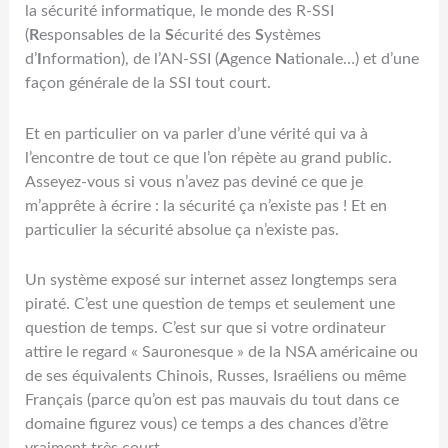
la sécurité informatique, le monde des R-SSI
(
R
esponsables de la
S
écurité des
S
ystèmes
d’
I
nformation), de l’AN-SSI (
A
gence
N
ationale…) et d’une
façon générale de la SSI tout court.
Et en particulier on va parler d’une vérité qui va à
l’encontre de tout ce que l’on répète au grand public.
Asseyez-vous si vous n’avez pas deviné ce que je
m’apprête à écrire : la sécurité ça n’existe pas ! Et en
particulier la sécurité absolue ça n’existe pas.
Un système exposé sur internet assez longtemps sera
piraté. C’est une question de temps et seulement une
question de temps. C’est sur que si votre ordinateur
attire le regard « Sauronesque » de la NSA américaine ou
de ses équivalents Chinois, Russes, Israéliens ou même
Français (parce qu’on est pas mauvais du tout dans ce
domaine figurez vous) ce temps a des chances d’être
vraiment très court.