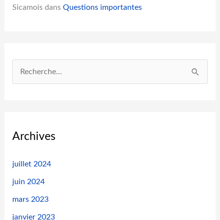
Sicamois
dans
Questions importantes
R
e
c
h
e
Archives
r
c
juillet 2024
h
juin 2024
e
mars 2023
r
janvier 2023