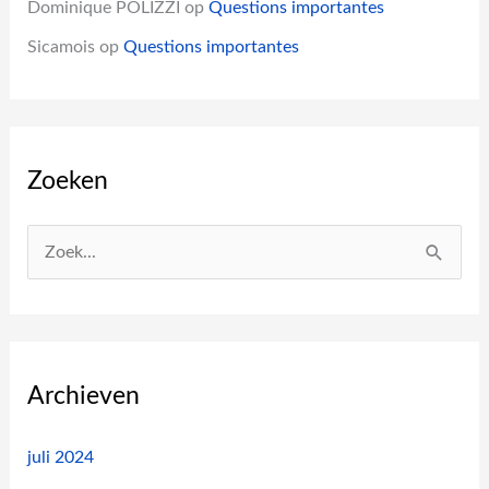
Dominique POLIZZI
op
Questions importantes
Sicamois
op
Questions importantes
Zoeken
Z
o
e
k
n
Archieven
a
a
juli 2024
r