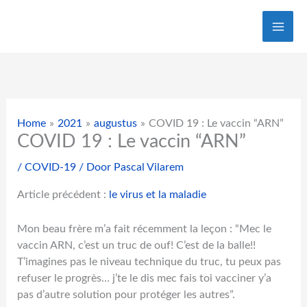
Ga
naar
de
inhoud
Home
2021
augustus
COVID 19 : Le vaccin “ARN”
COVID 19 : Le vaccin “ARN”
/
COVID-19
/ Door
Pascal Vilarem
Article précédent :
le virus et la maladie
Mon beau frère m’a fait récemment la leçon : “Mec le
vaccin ARN, c’est un truc de ouf! C’est de la balle!!
T’imagines pas le niveau technique du truc, tu peux pas
refuser le progrès… j’te le dis mec fais toi vacciner y’a
pas d’autre solution pour protéger les autres”.