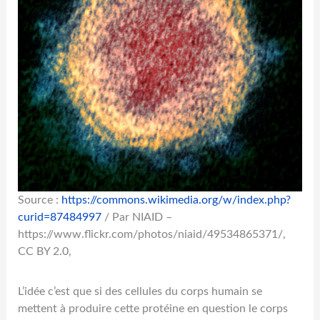
Source :
https://commons.wikimedia.org/w/index.php?
curid=87484997
/ Par NIAID –
https://www.flickr.com/photos/niaid/49534865371/,
CC BY 2.0,
L’idée c’est que si des cellules du corps humain se
mettent à produire cette protéine en question le corps