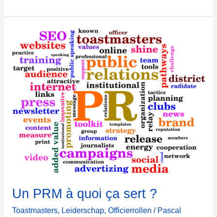
R
M
2
0
2
1
:
M
i
j
n
e
e
r
s
t
e
Un PRM à quoi ça sert ?
c
Toastmasters
,
Leiderschap
,
Officierrollen
/
Pascal
a