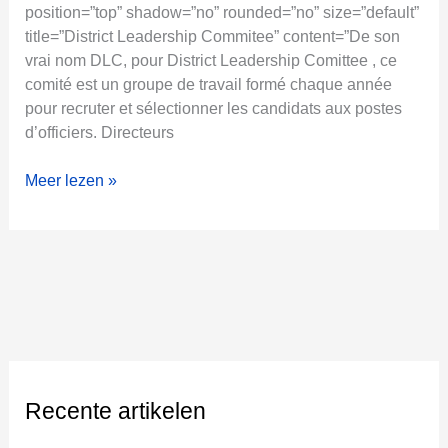
position=”top” shadow=”no” rounded=”no” size=”default”
title=”District Leadership Commitee” content=”De son
vrai nom DLC, pour District Leadership Comittee , ce
comité est un groupe de travail formé chaque année
pour recruter et sélectionner les candidats aux postes
d’officiers. Directeurs
C
Meer lezen »
a
n
d
i
d
a
t
a
u
Recente artikelen
r
ô