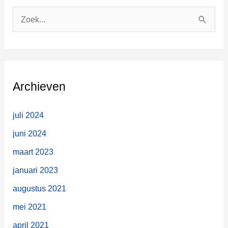
Z
o
e
k
n
Archieven
a
a
juli 2024
r
juni 2024
:
maart 2023
januari 2023
augustus 2021
mei 2021
april 2021