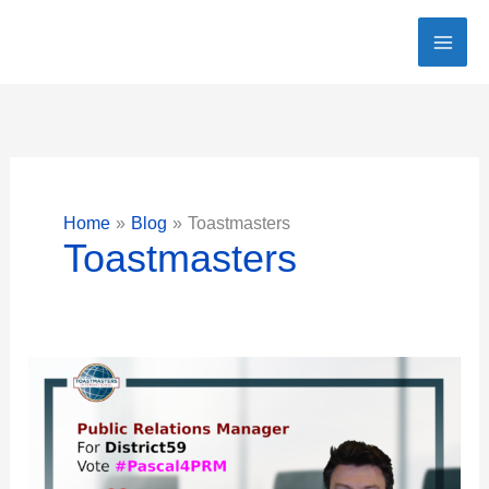
Ga
naar
de
inhoud
Home
Blog
Toastmasters
Toastmasters