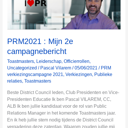
PRM2021 : Mijn 2e
campagnebericht
Toastmasters
,
Leiderschap
,
Officierrollen
,
Uncategorized
/
Pascal Vilarem
/
05/06/2021
/
PRM
verkiezingscampagne 2021
,
Verkiezingen
,
Publieke
relaties
,
Toastmasters
Beste District Council leden, Club Presidenten en Vice-
Presidenten Educatie Ik ben Pascal VILAREM, CC,
ALB Ik ben jullie kandidaat voor de rol van Public
Relations Manager in het komende Toastmasters jaar.
En ik heb jullie stem nodig tijdens de District Council
vergadering deze zaterdag. Waarom zouden jullie mij