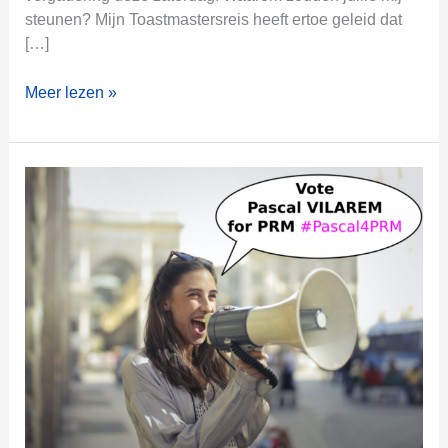
steunen? Mijn Toastmastersreis heeft ertoe geleid dat
[…]
P
Meer lezen »
R
M
2
0
2
1
:
M
i
j
n
2
e
c