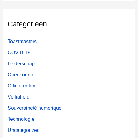
o
a
s
Categorieën
t
m
a
Toastmasters
s
COVID-19
t
e
Leiderschap
r
Opensource
s
Officierrollen
Veiligheid
Souveraineté numérique
Technologie
Uncategorized