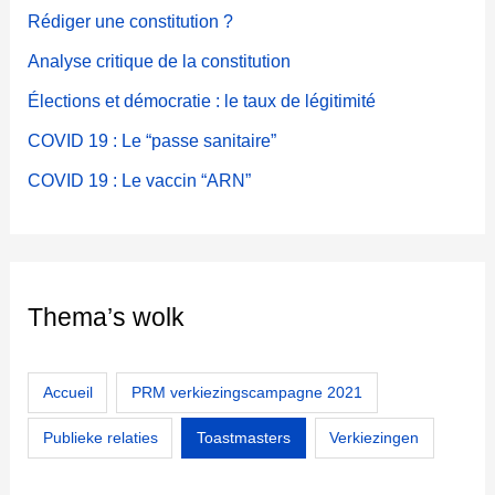
Rédiger une constitution ?
l
e
Analyse critique de la constitution
d
Élections et démocratie : le taux de légitimité
e
P
COVID 19 : Le “passe sanitaire”
R
M
COVID 19 : Le vaccin “ARN”
d
e
D
i
Thema’s wolk
s
t
r
i
Accueil
PRM verkiezingscampagne 2021
c
Publieke relaties
Toastmasters
Verkiezingen
t
T