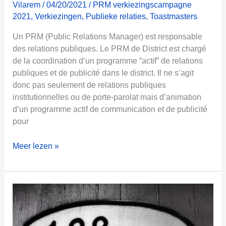
Vilarem
/
04/20/2021
/
PRM verkiezingscampagne
m
2021
,
Verkiezingen
,
Publieke relaties
,
Toastmasters
p
a
Un PRM (Public Relations Manager) est responsable
g
des relations publiques. Le PRM de District est chargé
n
de la coordination d’un programme “actif” de relations
e
publiques et de publicité dans le district. Il ne s’agit
b
donc pas seulement de relations publiques
e
institutionnelles ou de porte-parolat mais d’animation
r
d’un programme actif de communication et de publicité
i
pour
c
h
U
Meer lezen »
t
n
P
R
M
à
q