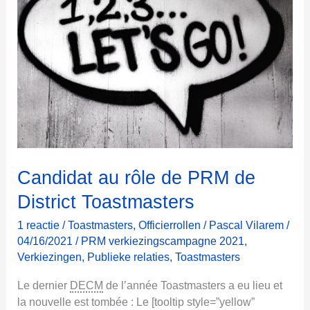
u
o
i
ç
a
s
e
r
t
?
Candidat au rôle de PRM de
District Toastmasters
1 reactie
/
Toastmasters
,
Officierrollen
/
Pascal Vilarem
/
04/16/2021
/
PRM verkiezingscampagne 2021
,
Verkiezingen
,
Publieke relaties
,
Toastmasters
Le dernier
DECM
de l’année Toastmasters a eu lieu et
la nouvelle est tombée : Le [tooltip style=”yellow”