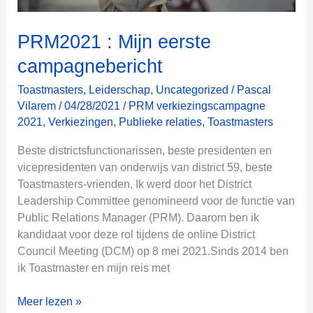
a
m
p
PRM2021 : Mijn eerste
a
campagnebericht
g
n
Toastmasters
,
Leiderschap
,
Uncategorized
/
Pascal
e
Vilarem
/
04/28/2021
/
PRM verkiezingscampagne
b
2021
,
Verkiezingen
,
Publieke relaties
,
Toastmasters
e
Beste districtsfunctionarissen, beste presidenten en
r
vicepresidenten van onderwijs van district 59, beste
i
Toastmasters-vrienden, Ik werd door het District
c
Leadership Committee genomineerd voor de functie van
h
Public Relations Manager (PRM). Daarom ben ik
t
kandidaat voor deze rol tijdens de online District
Council Meeting (DCM) op 8 mei 2021.Sinds 2014 ben
ik Toastmaster en mijn reis met
P
Meer lezen »