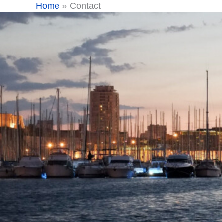
Ga
Home
Contact
naar
de
inhoud